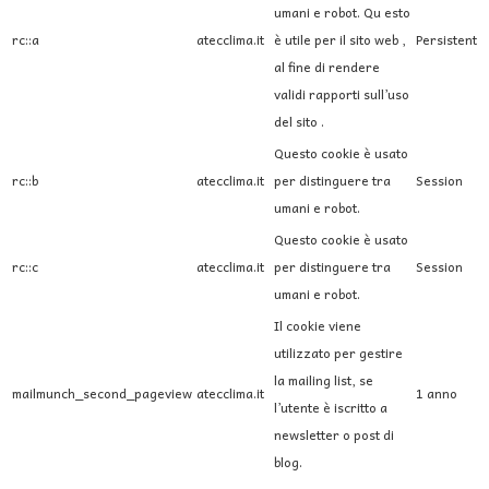
umani e robot. Qu esto
rc::a
atecclima.it
è utile per il sito web ,
Persistent
al fine di rendere
validi rapporti sull’uso
del sito .
Questo cookie è usato
rc::b
atecclima.it
per distinguere tra
Session
umani e robot.
Questo cookie è usato
rc::c
atecclima.it
per distinguere tra
Session
umani e robot.
Il cookie viene
utilizzato per gestire
la mailing list, se
mailmunch_second_pageview
atecclima.it
1 anno
l’utente è iscritto a
newsletter o post di
blog.