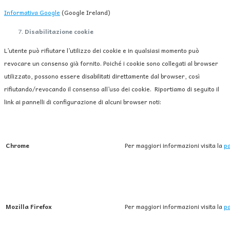
Informativa Google
(Google Ireland)
Disabilitazione cookie
L’utente può rifiutare l’utilizzo dei cookie e in qualsiasi momento può
revocare un consenso già fornito. Poiché i cookie sono collegati al browser
utilizzato, possono essere disabilitati direttamente dal browser, così
rifiutando/revocando il consenso all’uso dei cookie. Riportiamo di seguito il
link ai pannelli di configurazione di alcuni browser noti:
Chrome
Per maggiori informazioni visita la
pa
Mozilla Firefox
Per maggiori informazioni visita la
pa